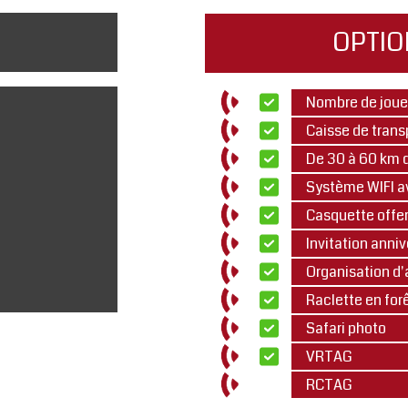
OPTIO
Nombre de joue
Caisse de transpo
De 30 à 60 km 
Système WIFI av
Casquette offer
Invitation anniv
Organisation d'a
Raclette en for
Safari photo
VRTAG
RCTAG