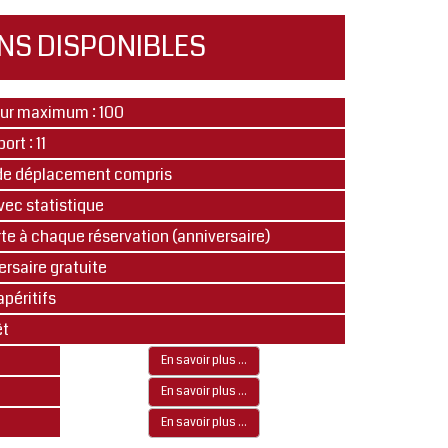
NS DISPONIBLES
ur maximum : 100
rt : 11
de déplacement compris
ec statistique
te à chaque réservation (anniversaire)
ersaire gratuite
péritifs
êt
En savoir plus ...
En savoir plus ...
En savoir plus ...