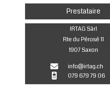
Prestataire
IRTAG Sàrl
Rte du Pérosé 11
1907 Saxon
info@irtag.ch
079 679 79 06