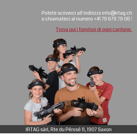
Potete scriverci all'indirizzo info@irtag.ch
o chiamateci al numero +41 79 679 79 06 !
Trova qui i fornitori di ogni cantone.
IRTAG sàrl, Rte du Pérosé 11, 1907 Saxon