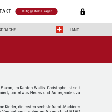
TAKT
Häufig gestellte Fragen
SPRACHE
LAND
Saxon, im Kanton Wallis. Christophe ist seit
biniert, um etwas Neues und Aufregendes zu
e Kinder, die ersten sechs Infrarot-Markierer
6 zur Vermietung anzubieten. So entstand IRTAG