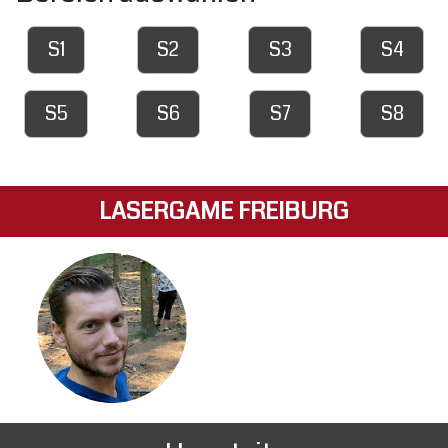
S1
S2
S3
S4
S5
S6
S7
S8
LASERGAME FREIBURG