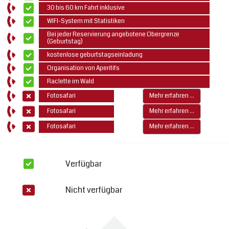
30 bis 60 km Fahrt inklusive
WIFI-System mit Statistiken
Bei jeder Reservierung angebotene Obergrenze
(Geburtstag)
kostenlose geburtstagseinladung
Organisation von Aperitifs
Raclette im Wald
Fotosafari
Mehr erfahren ...
Fotosafari
Mehr erfahren ...
Fotosafari
Mehr erfahren ...
Verfügbar
Nicht verfügbar