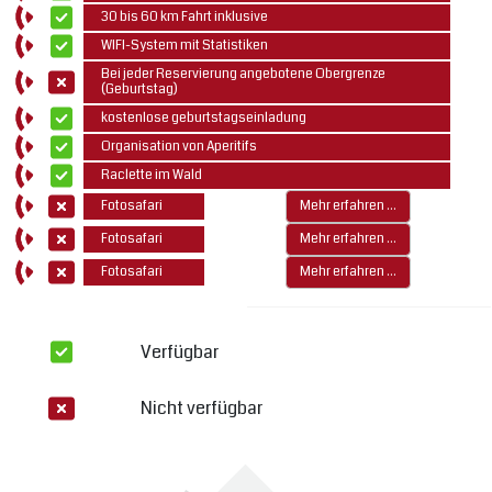
30 bis 60 km Fahrt inklusive
WIFI-System mit Statistiken
Bei jeder Reservierung angebotene Obergrenze
(Geburtstag)
kostenlose geburtstagseinladung
Organisation von Aperitifs
Raclette im Wald
Fotosafari
Mehr erfahren ...
Fotosafari
Mehr erfahren ...
Fotosafari
Mehr erfahren ...
Verfügbar
Nicht verfügbar