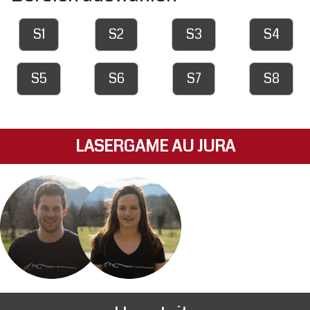
S1
S2
S3
S4
S5
S6
S7
S8
LASERGAME AU JURA